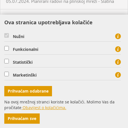
05.07.2024. Planirani radovi na plinskoj mreži - Slatina
03.07.2024. Planirani radovi na plinskoj mreži - Višnjevac
Ova stranica upotrebljava kolačiće
03.07.2024. Planirani radovi na plinskoj mreži - Virovitica
Nužni
03.07.2024. Planirani radovi na plinskoj mreži - Virovitica
Funkcionalni
Statistički
03.07.2024. Planirani radovi na plinskoj mreži - Pakrac
Marketinški
03.07.2024. - 04.07.2024. - Planirani radovi na plinskoj
mreži - Sirač
Prihvaćam odabrane
Na ovoj mrežnoj stranci koriste se kolačići. Molimo Vas da
03.07.2024. Neplanirani radovi na plinskoj mreži - Lozan
pročitate
Obavijest o kolačićima.
Prihvaćam sve
04.07.2024. Planirani radovi na plinskoj mreži - Osijek