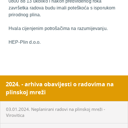
0800 88 13 ukoliko i nakon predviđenog roka
završetka radova budu imali poteškoća s isporukom
prirodnog plina.
Hvala cijenjenim potrošačima na razumijevanju.
HEP-Plin d.o.o.
2024. - arhiva obavijesti o radovima na
plinskoj mreži
03.01.2024. Neplanirani radovi na plinskoj mreži -
Virovitica