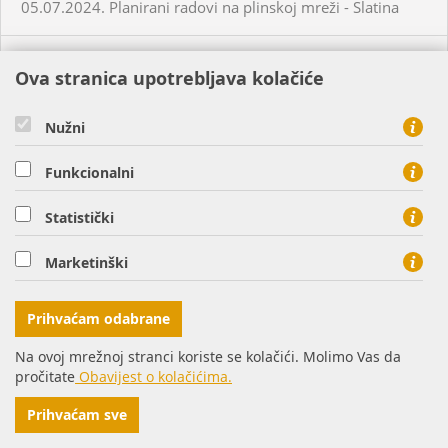
05.07.2024. Planirani radovi na plinskoj mreži - Slatina
03.07.2024. Planirani radovi na plinskoj mreži - Višnjevac
Ova stranica upotrebljava kolačiće
03.07.2024. Planirani radovi na plinskoj mreži - Virovitica
Nužni
Funkcionalni
03.07.2024. Planirani radovi na plinskoj mreži - Virovitica
Statistički
03.07.2024. Planirani radovi na plinskoj mreži - Pakrac
Marketinški
03.07.2024. - 04.07.2024. - Planirani radovi na plinskoj
mreži - Sirač
Prihvaćam odabrane
Na ovoj mrežnoj stranci koriste se kolačići. Molimo Vas da
03.07.2024. Neplanirani radovi na plinskoj mreži - Lozan
pročitate
Obavijest o kolačićima.
Prihvaćam sve
04.07.2024. Planirani radovi na plinskoj mreži - Osijek