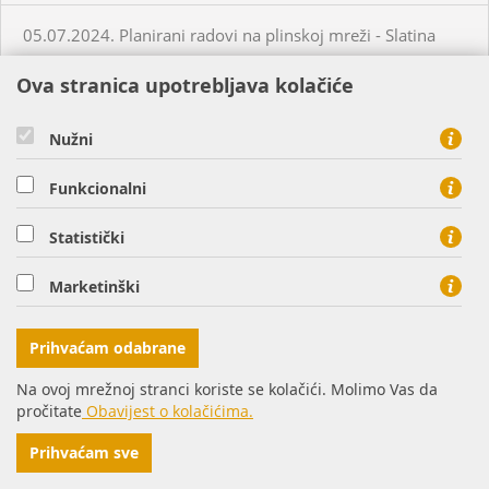
05.07.2024. Planirani radovi na plinskoj mreži - Slatina
Ova stranica upotrebljava kolačiće
03.07.2024. Planirani radovi na plinskoj mreži - Višnjevac
Nužni
03.07.2024. Planirani radovi na plinskoj mreži - Virovitica
Funkcionalni
03.07.2024. Planirani radovi na plinskoj mreži - Virovitica
Statistički
03.07.2024. Planirani radovi na plinskoj mreži - Pakrac
Marketinški
03.07.2024. - 04.07.2024. - Planirani radovi na plinskoj
Prihvaćam odabrane
mreži - Sirač
Na ovoj mrežnoj stranci koriste se kolačići. Molimo Vas da
pročitate
Obavijest o kolačićima.
03.07.2024. Neplanirani radovi na plinskoj mreži - Lozan
Prihvaćam sve
04.07.2024. Planirani radovi na plinskoj mreži - Osijek