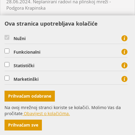
28.06.2024. Neplanirani radovi na plinskoj mreži -
Podgora Krapinska
Ova stranica upotrebljava kolačiće
28.06.2024. Neplanirani radovi na plinskoj mreži -
Potnjani
Nužni
28.06.2024. Neplanirani radovi na plinskoj mreži -
Funkcionalni
Virovitica
Statistički
28.06.2024. Neplanirani radovi na plinskoj mreži - Koritna
Marketinški
03.07.2024. Planirani radovi na plinskoj mreži - Osijek
Prihvaćam odabrane
03.07.2024. Planirani radovi na plinskoj mreži - Požega
Na ovoj mrežnoj stranci koriste se kolačići. Molimo Vas da
pročitate
Obavijest o kolačićima.
02.07.2024. Neplanirani radovi na plinskoj mreži - Krapina
Prihvaćam sve