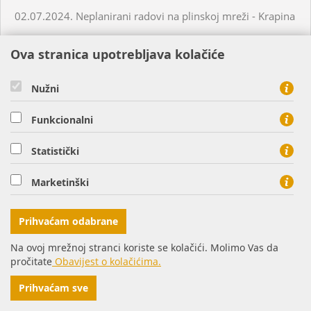
02.07.2024. Neplanirani radovi na plinskoj mreži - Krapina
Ova stranica upotrebljava kolačiće
05.07.2024. Planirani radovi na plinskoj mreži - Slatina
Nužni
03.07.2024. Planirani radovi na plinskoj mreži - Višnjevac
Funkcionalni
03.07.2024. Planirani radovi na plinskoj mreži - Virovitica
Statistički
03.07.2024. Planirani radovi na plinskoj mreži - Virovitica
Marketinški
03.07.2024. Planirani radovi na plinskoj mreži - Pakrac
Prihvaćam odabrane
Na ovoj mrežnoj stranci koriste se kolačići. Molimo Vas da
03.07.2024. - 04.07.2024. - Planirani radovi na plinskoj
pročitate
Obavijest o kolačićima.
mreži - Sirač
Prihvaćam sve
03.07.2024. Neplanirani radovi na plinskoj mreži - Lozan