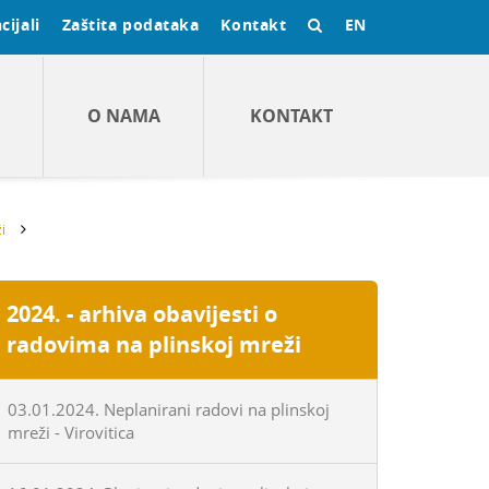
cijali
Zaštita podataka
Kontakt
EN
O NAMA
KONTAKT
i
2024. - arhiva obavijesti o
radovima na plinskoj mreži
03.01.2024. Neplanirani radovi na plinskoj
mreži - Virovitica