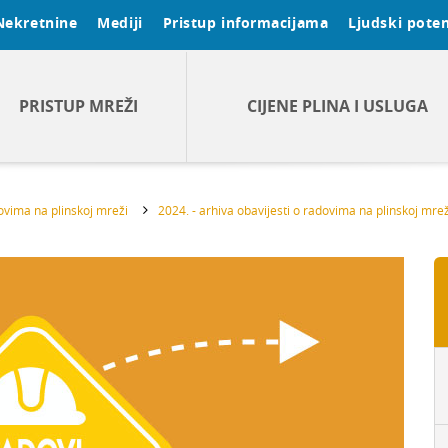
Nekretnine
Mediji
Pristup informacijama
Ljudski poten
PRISTUP MREŽI
CIJENE PLINA I USLUGA
dovima na plinskoj mreži
2024. - arhiva obavijesti o radovima na plinskoj mrež