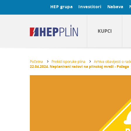
HEP grupa
Investitori
Nabava
KUPCI
Početna
Prekid isporuke plina
Arhiva obavijesti o ra
22.04.2024. Neplanirani radovi na plinskoj mreži - Požega