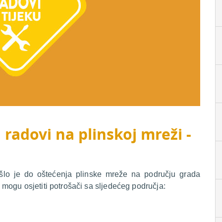
 radovi na plinskoj mreži -
šlo je do oštećenja plinske mreže na području grada
mogu osjetiti potrošači sa sljedećeg područja: