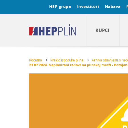
HEP grupa
Investitori
Nabava
KUPCI
Početna
Prekid isporuke plina
Arhiva obavijesti o ra
23.07.2024. Neplanirani radovi na plinskoj mreži - Potnjan