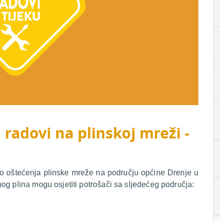
 radovi na plinskoj mreži -
do oštećenja plinske mreže na području općine Drenje u
og plina mogu osjetiti potrošači sa sljedećeg područja: