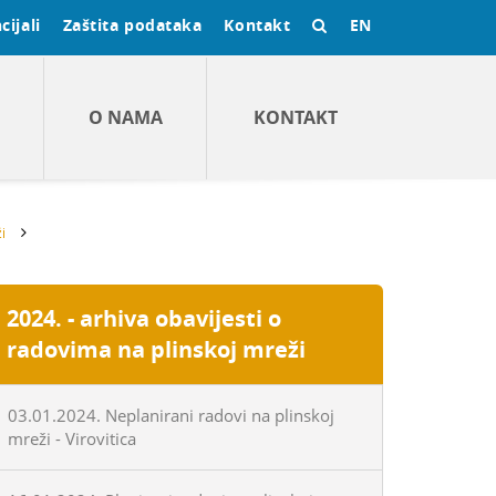
cijali
Zaštita podataka
Kontakt
EN
O NAMA
KONTAKT
i
2024. - arhiva obavijesti o
radovima na plinskoj mreži
03.01.2024. Neplanirani radovi na plinskoj
mreži - Virovitica