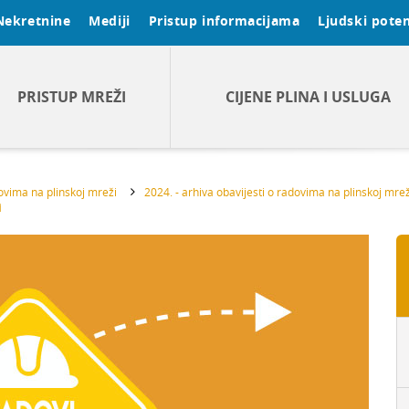
Nekretnine
Mediji
Pristup informacijama
Ljudski poten
PRISTUP MREŽI
CIJENE PLINA I USLUGA
dovima na plinskoj mreži
2024. - arhiva obavijesti o radovima na plinskoj mrež
i