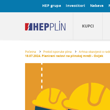
HEP grupa
Investitori
Nabava
KUPCI
Početna
Prekid isporuke plina
Arhiva obavijesti o ra
18.07.2024. Planirani radovi na plinskoj mreži - Osijek