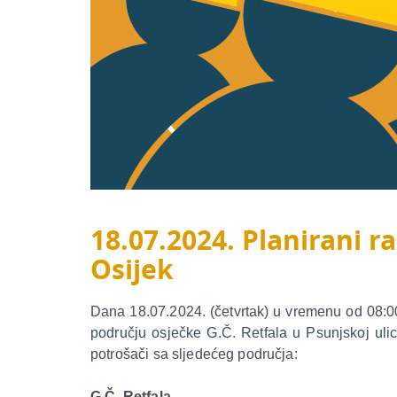
18.07.2024. Planirani ra
Osijek
Dana 18.07.2024. (četvrtak) u vremenu od 08:00 
području osječke G.Č. Retfala u Psunjskoj ulic
potrošači sa sljedećeg područja:
G.Č. Retfala