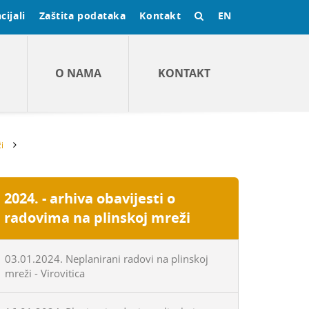
cijali
Zaštita podataka
Kontakt
EN
O NAMA
KONTAKT
i
2024. - arhiva obavijesti o
radovima na plinskoj mreži
03.01.2024. Neplanirani radovi na plinskoj
mreži - Virovitica