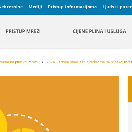
Nekretnine
Mediji
Pristup informacijama
Ljudski poten
PRISTUP MREŽI
CIJENE PLINA I USLUGA
dovima na plinskoj mreži
2024. - arhiva obavijesti o radovima na plinskoj mrež