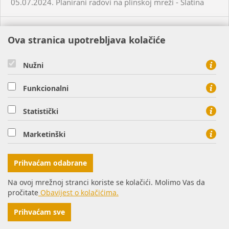
05.07.2024. Planirani radovi na plinskoj mreži - Slatina
03.07.2024. Planirani radovi na plinskoj mreži - Višnjevac
Ova stranica upotrebljava kolačiće
03.07.2024. Planirani radovi na plinskoj mreži - Virovitica
Nužni
03.07.2024. Planirani radovi na plinskoj mreži - Virovitica
Funkcionalni
Statistički
03.07.2024. Planirani radovi na plinskoj mreži - Pakrac
Marketinški
03.07.2024. - 04.07.2024. - Planirani radovi na plinskoj
mreži - Sirač
Prihvaćam odabrane
Na ovoj mrežnoj stranci koriste se kolačići. Molimo Vas da
03.07.2024. Neplanirani radovi na plinskoj mreži - Lozan
pročitate
Obavijest o kolačićima.
Prihvaćam sve
04.07.2024. Planirani radovi na plinskoj mreži - Osijek