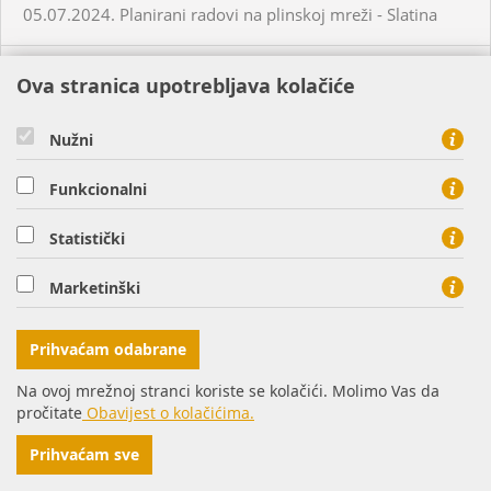
05.07.2024. Planirani radovi na plinskoj mreži - Slatina
03.07.2024. Planirani radovi na plinskoj mreži - Višnjevac
Ova stranica upotrebljava kolačiće
03.07.2024. Planirani radovi na plinskoj mreži - Virovitica
Nužni
Funkcionalni
03.07.2024. Planirani radovi na plinskoj mreži - Virovitica
Statistički
03.07.2024. Planirani radovi na plinskoj mreži - Pakrac
Marketinški
03.07.2024. - 04.07.2024. - Planirani radovi na plinskoj
mreži - Sirač
Prihvaćam odabrane
Na ovoj mrežnoj stranci koriste se kolačići. Molimo Vas da
03.07.2024. Neplanirani radovi na plinskoj mreži - Lozan
pročitate
Obavijest o kolačićima.
Prihvaćam sve
04.07.2024. Planirani radovi na plinskoj mreži - Osijek