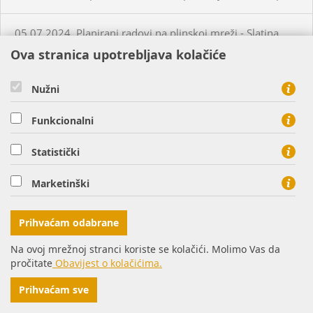
05.07.2024. Planirani radovi na plinskoj mreži - Slatina
Ova stranica upotrebljava kolačiće
03.07.2024. Planirani radovi na plinskoj mreži - Višnjevac
Nužni
03.07.2024. Planirani radovi na plinskoj mreži - Virovitica
Funkcionalni
03.07.2024. Planirani radovi na plinskoj mreži - Virovitica
Statistički
Marketinški
03.07.2024. Planirani radovi na plinskoj mreži - Pakrac
Prihvaćam odabrane
03.07.2024. - 04.07.2024. - Planirani radovi na plinskoj
mreži - Sirač
Na ovoj mrežnoj stranci koriste se kolačići. Molimo Vas da
pročitate
Obavijest o kolačićima.
03.07.2024. Neplanirani radovi na plinskoj mreži - Lozan
Prihvaćam sve