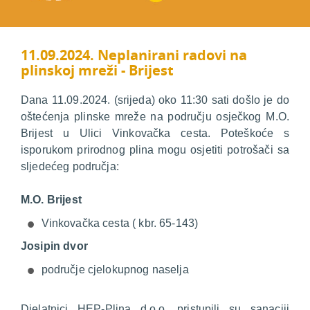
11.09.2024. Neplanirani radovi na
plinskoj mreži - Brijest
Dana 11.09.2024. (srijeda) oko 11:30 sati došlo je do
oštećenja plinske mreže na području osječkog M.O.
Brijest u Ulici Vinkovačka cesta. Poteškoće s
isporukom prirodnog plina mogu osjetiti potrošači sa
sljedećeg područja:
M.O. Brijest
Vinkovačka cesta ( kbr. 65-143)
Josipin dvor
područje cjelokupnog naselja
Djelatnici HEP-Plina d.o.o. pristupili su sanaciji