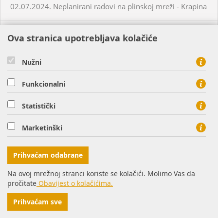
02.07.2024. Neplanirani radovi na plinskoj mreži - Krapina
05.07.2024. Planirani radovi na plinskoj mreži - Slatina
Ova stranica upotrebljava kolačiće
03.07.2024. Planirani radovi na plinskoj mreži - Višnjevac
Nužni
Funkcionalni
03.07.2024. Planirani radovi na plinskoj mreži - Virovitica
Statistički
03.07.2024. Planirani radovi na plinskoj mreži - Virovitica
Marketinški
03.07.2024. Planirani radovi na plinskoj mreži - Pakrac
Prihvaćam odabrane
03.07.2024. - 04.07.2024. - Planirani radovi na plinskoj
Na ovoj mrežnoj stranci koriste se kolačići. Molimo Vas da
mreži - Sirač
pročitate
Obavijest o kolačićima.
Prihvaćam sve
03.07.2024. Neplanirani radovi na plinskoj mreži - Lozan