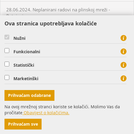
28.06.2024. Neplanirani radovi na plinskoj mreži -
Potnjani
Ova stranica upotrebljava kolačiće
28.06.2024. Neplanirani radovi na plinskoj mreži -
Nužni
Virovitica
Funkcionalni
28.06.2024. Neplanirani radovi na plinskoj mreži - Koritna
Statistički
03.07.2024. Planirani radovi na plinskoj mreži - Osijek
Marketinški
03.07.2024. Planirani radovi na plinskoj mreži - Požega
Prihvaćam odabrane
02.07.2024. Neplanirani radovi na plinskoj mreži - Krapina
Na ovoj mrežnoj stranci koriste se kolačići. Molimo Vas da
pročitate
Obavijest o kolačićima.
05.07.2024. Planirani radovi na plinskoj mreži - Slatina
Prihvaćam sve