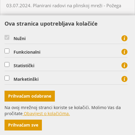
03.07.2024. Planirani radovi na plinskoj mreži - Požega
02.07.2024. Neplanirani radovi na plinskoj mreži - Krapina
Ova stranica upotrebljava kolačiće
Nužni
05.07.2024. Planirani radovi na plinskoj mreži - Slatina
Funkcionalni
03.07.2024. Planirani radovi na plinskoj mreži - Višnjevac
Statistički
03.07.2024. Planirani radovi na plinskoj mreži - Virovitica
Marketinški
03.07.2024. Planirani radovi na plinskoj mreži - Virovitica
Prihvaćam odabrane
03.07.2024. Planirani radovi na plinskoj mreži - Pakrac
Na ovoj mrežnoj stranci koriste se kolačići. Molimo Vas da
pročitate
Obavijest o kolačićima.
03.07.2024. - 04.07.2024. - Planirani radovi na plinskoj
Prihvaćam sve
mreži - Sirač