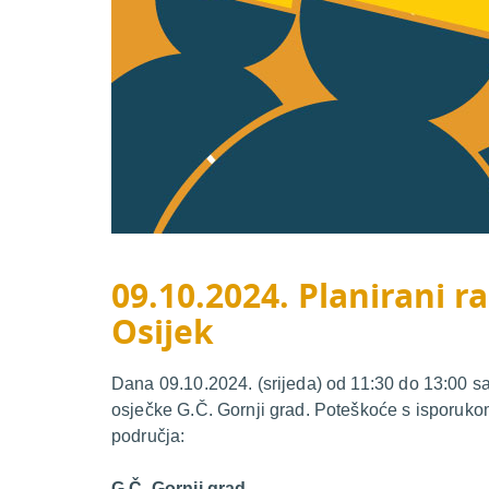
09.10.2024. Planirani ra
Osijek
Dana 09.10.2024. (srijeda) od 11:30 do 13:00 sat
osječke G.Č. Gornji grad. Poteškoće s isporukom
područja:
G.Č. Gornji grad