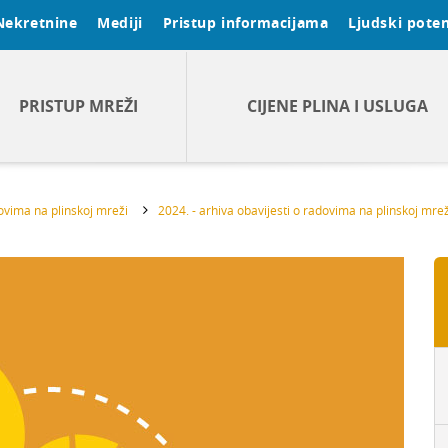
Nekretnine
Mediji
Pristup informacijama
Ljudski poten
PRISTUP MREŽI
CIJENE PLINA I USLUGA
dovima na plinskoj mreži
2024. - arhiva obavijesti o radovima na plinskoj mrež