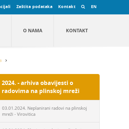
cijali
Zaštita podataka
Kontakt
EN
O NAMA
KONTAKT
i
2024. - arhiva obavijesti o
radovima na plinskoj mreži
03.01.2024. Neplanirani radovi na plinskoj
mreži - Virovitica