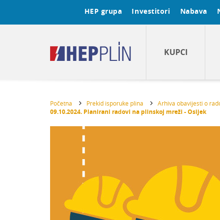
HEP grupa
Investitori
Nabava
KUPCI
Početna
Prekid isporuke plina
Arhiva obavijesti o ra
09.10.2024. Planirani radovi na plinskoj mreži - Osijek