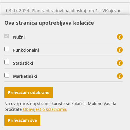
03.07.2024. Planirani radovi na plinskoj mreži - Višnjevac
Ova stranica upotrebljava kolačiće
03.07.2024. Planirani radovi na plinskoj mreži - Virovitica
Nužni
03.07.2024. Planirani radovi na plinskoj mreži - Virovitica
Funkcionalni
03.07.2024. Planirani radovi na plinskoj mreži - Pakrac
Statistički
03.07.2024. - 04.07.2024. - Planirani radovi na plinskoj
Marketinški
mreži - Sirač
Prihvaćam odabrane
03.07.2024. Neplanirani radovi na plinskoj mreži - Lozan
Na ovoj mrežnoj stranci koriste se kolačići. Molimo Vas da
pročitate
Obavijest o kolačićima.
04.07.2024. Planirani radovi na plinskoj mreži - Osijek
Prihvaćam sve