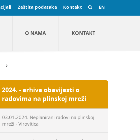
cijali
Zaštita podataka
Kontakt
EN
O NAMA
KONTAKT
i
2024. - arhiva obavijesti o
radovima na plinskoj mreži
03.01.2024. Neplanirani radovi na plinskoj
mreži - Virovitica