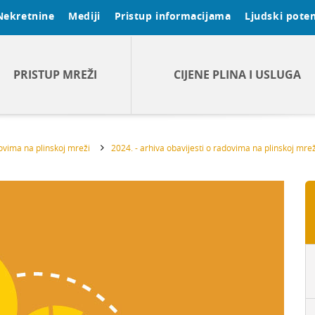
Nekretnine
Mediji
Pristup informacijama
Ljudski poten
PRISTUP MREŽI
CIJENE PLINA I USLUGA
dovima na plinskoj mreži
2024. - arhiva obavijesti o radovima na plinskoj mrež