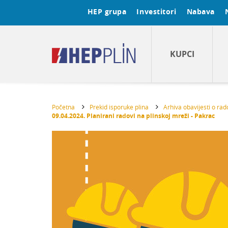
HEP grupa
Investitori
Nabava
KUPCI
Početna
Prekid isporuke plina
Arhiva obavijesti o ra
09.04.2024. Planirani radovi na plinskoj mreži - Pakrac