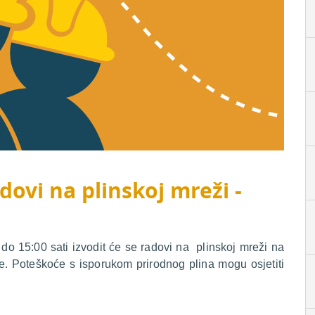
dovi na plinskoj mreži -
o 15:00 sati izvodit će se radovi na plinskoj mreži na
e. Poteškoće s isporukom prirodnog plina mogu osjetiti