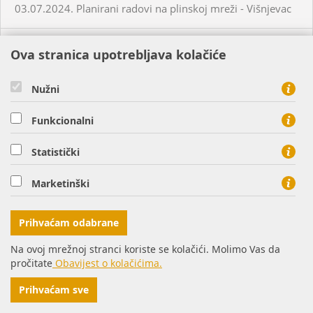
03.07.2024. Planirani radovi na plinskoj mreži - Višnjevac
03.07.2024. Planirani radovi na plinskoj mreži - Virovitica
Ova stranica upotrebljava kolačiće
03.07.2024. Planirani radovi na plinskoj mreži - Virovitica
Nužni
Funkcionalni
03.07.2024. Planirani radovi na plinskoj mreži - Pakrac
Statistički
03.07.2024. - 04.07.2024. - Planirani radovi na plinskoj
mreži - Sirač
Marketinški
03.07.2024. Neplanirani radovi na plinskoj mreži - Lozan
Prihvaćam odabrane
Na ovoj mrežnoj stranci koriste se kolačići. Molimo Vas da
04.07.2024. Planirani radovi na plinskoj mreži - Osijek
pročitate
Obavijest o kolačićima.
Prihvaćam sve
04.07.2024. Neplanirani radovi na plinskoj mreži -
Prekopakra