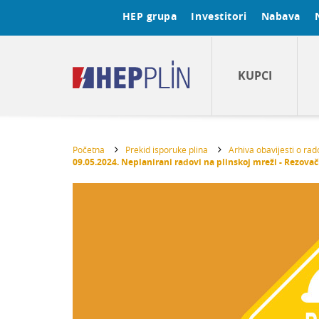
HEP grupa
Investitori
Nabava
KUPCI
Početna
Prekid isporuke plina
Arhiva obavijesti o ra
09.05.2024. Neplanirani radovi na plinskoj mreži - Rezova