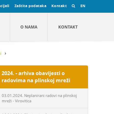
cijali
Zaštita podataka
Kontakt
EN
O NAMA
KONTAKT
i
2024. - arhiva obavijesti o
radovima na plinskoj mreži
03.01.2024. Neplanirani radovi na plinskoj
mreži - Virovitica