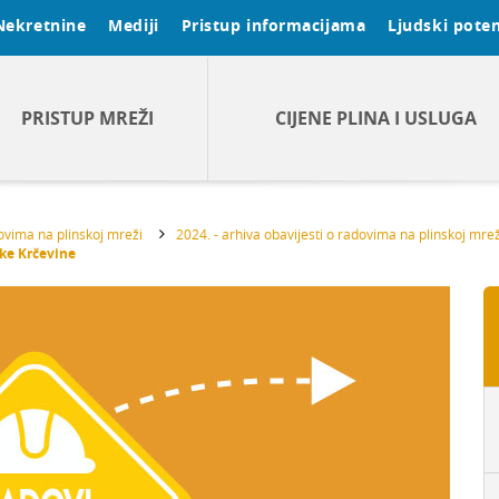
Nekretnine
Mediji
Pristup informacijama
Ljudski poten
PRISTUP MREŽI
CIJENE PLINA I USLUGA
dovima na plinskoj mreži
2024. - arhiva obavijesti o radovima na plinskoj mrež
čke Krčevine