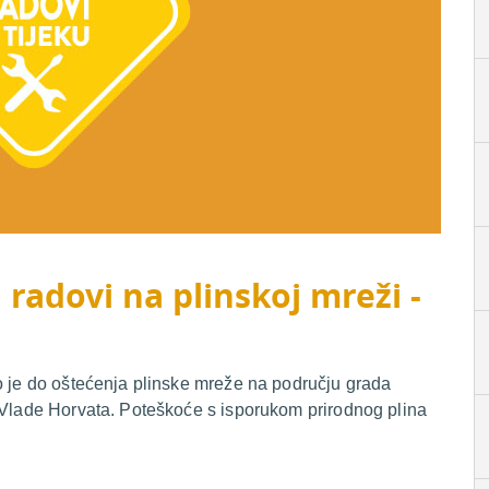
 radovi na plinskoj mreži -
o je do oštećenja plinske mreže na području grada
i Vlade Horvata. Poteškoće s isporukom prirodnog plina