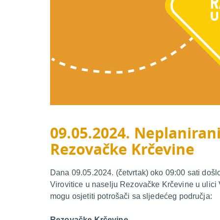
09.05.2024. Neplanirani
Rezovačke Krčevine
Dana 09.05.2024. (četvrtak) oko 09:00 sati došl
Virovitice u naselju Rezovačke Krčevine u ulic
mogu osjetiti potrošači sa sljedećeg područja:
Rezovačke Krčevine