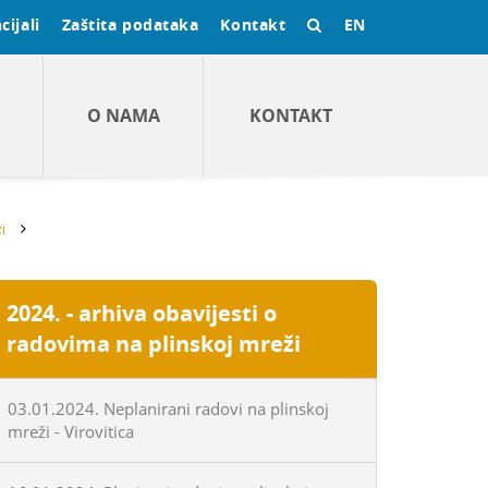
cijali
Zaštita podataka
Kontakt
EN
O NAMA
KONTAKT
i
2024. - arhiva obavijesti o
radovima na plinskoj mreži
03.01.2024. Neplanirani radovi na plinskoj
mreži - Virovitica