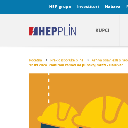
HEP grupa
Investitori
Nabava
KUPCI
Početna
Prekid isporuke plina
Arhiva obavijesti o ra
12.09.2024. Planirani radovi na plinskoj mreži - Daruvar