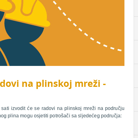
dovi na plinskoj mreži -
sati izvodit će se radovi na plinskoj mreži na području
g plina mogu osjetiti potrošači sa sljedećeg područja: