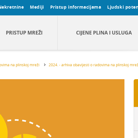
Nekretnine
Mediji
Pristup informacijama
Ljudski poten
PRISTUP MREŽI
CIJENE PLINA I USLUGA
dovima na plinskoj mreži
2024. - arhiva obavijesti o radovima na plinskoj mrež