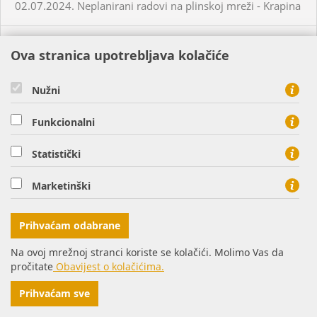
02.07.2024. Neplanirani radovi na plinskoj mreži - Krapina
05.07.2024. Planirani radovi na plinskoj mreži - Slatina
Ova stranica upotrebljava kolačiće
03.07.2024. Planirani radovi na plinskoj mreži - Višnjevac
Nužni
Funkcionalni
03.07.2024. Planirani radovi na plinskoj mreži - Virovitica
Statistički
03.07.2024. Planirani radovi na plinskoj mreži - Virovitica
Marketinški
03.07.2024. Planirani radovi na plinskoj mreži - Pakrac
Prihvaćam odabrane
03.07.2024. - 04.07.2024. - Planirani radovi na plinskoj
Na ovoj mrežnoj stranci koriste se kolačići. Molimo Vas da
mreži - Sirač
pročitate
Obavijest o kolačićima.
Prihvaćam sve
03.07.2024. Neplanirani radovi na plinskoj mreži - Lozan