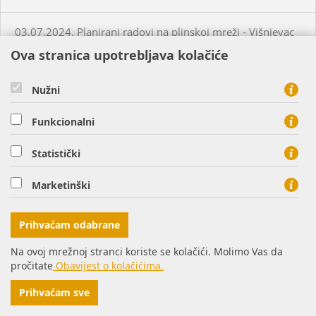
03.07.2024. Planirani radovi na plinskoj mreži - Višnjevac
Ova stranica upotrebljava kolačiće
03.07.2024. Planirani radovi na plinskoj mreži - Virovitica
Nužni
03.07.2024. Planirani radovi na plinskoj mreži - Virovitica
Funkcionalni
03.07.2024. Planirani radovi na plinskoj mreži - Pakrac
Statistički
Marketinški
03.07.2024. - 04.07.2024. - Planirani radovi na plinskoj
mreži - Sirač
Prihvaćam odabrane
03.07.2024. Neplanirani radovi na plinskoj mreži - Lozan
Na ovoj mrežnoj stranci koriste se kolačići. Molimo Vas da
pročitate
Obavijest o kolačićima.
04.07.2024. Planirani radovi na plinskoj mreži - Osijek
Prihvaćam sve