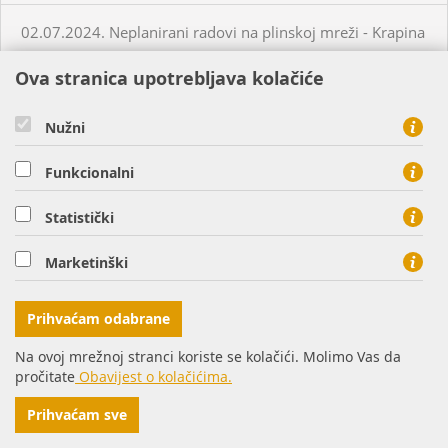
02.07.2024. Neplanirani radovi na plinskoj mreži - Krapina
Ova stranica upotrebljava kolačiće
05.07.2024. Planirani radovi na plinskoj mreži - Slatina
Nužni
03.07.2024. Planirani radovi na plinskoj mreži - Višnjevac
Funkcionalni
03.07.2024. Planirani radovi na plinskoj mreži - Virovitica
Statistički
03.07.2024. Planirani radovi na plinskoj mreži - Virovitica
Marketinški
03.07.2024. Planirani radovi na plinskoj mreži - Pakrac
Prihvaćam odabrane
Na ovoj mrežnoj stranci koriste se kolačići. Molimo Vas da
03.07.2024. - 04.07.2024. - Planirani radovi na plinskoj
pročitate
Obavijest o kolačićima.
mreži - Sirač
Prihvaćam sve
03.07.2024. Neplanirani radovi na plinskoj mreži - Lozan