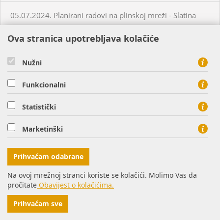
05.07.2024. Planirani radovi na plinskoj mreži - Slatina
Ova stranica upotrebljava kolačiće
03.07.2024. Planirani radovi na plinskoj mreži - Višnjevac
Nužni
03.07.2024. Planirani radovi na plinskoj mreži - Virovitica
Funkcionalni
03.07.2024. Planirani radovi na plinskoj mreži - Virovitica
Statistički
03.07.2024. Planirani radovi na plinskoj mreži - Pakrac
Marketinški
03.07.2024. - 04.07.2024. - Planirani radovi na plinskoj
Prihvaćam odabrane
mreži - Sirač
Na ovoj mrežnoj stranci koriste se kolačići. Molimo Vas da
pročitate
Obavijest o kolačićima.
03.07.2024. Neplanirani radovi na plinskoj mreži - Lozan
Prihvaćam sve
04.07.2024. Planirani radovi na plinskoj mreži - Osijek