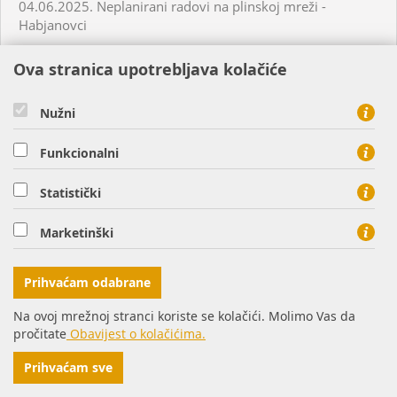
04.06.2025. Neplanirani radovi na plinskoj mreži -
Habjanovci
Ova stranica upotrebljava kolačiće
05.06.2025. Planirani radovi na plinskoj mreži - Daruvar
Nužni
05.06.2025. Planirani radovi na plinskoj mreži - Virovitica
Funkcionalni
05.06.2025. Planirani radovi na plinskoj mreži - Virovitica
Statistički
05.06.2025. Planirani radovi na plinskoj mreži - Virovitica
Marketinški
05.06.2025. Neplanirani radovi na plinskoj mreži -
Prihvaćam odabrane
Virovitica
Na ovoj mrežnoj stranci koriste se kolačići. Molimo Vas da
pročitate
Obavijest o kolačićima.
05.06.2025. Neplanirani radovi na plinskoj mreži -
Ordanja
Prihvaćam sve