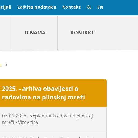
cijali
Zaštita podataka
Kontakt
EN
O NAMA
KONTAKT
i
2025. - arhiva obavijesti o
radovima na plinskoj mreži
07.01.2025. Neplanirani radovi na plinskoj
mreži - Virovitica