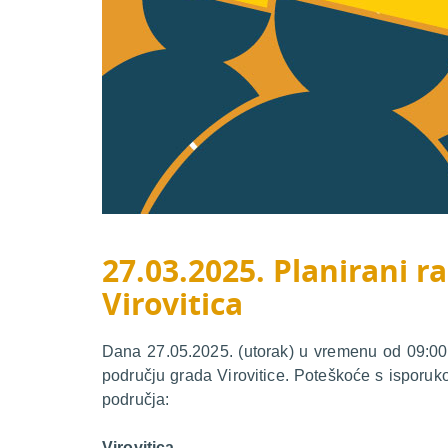
27.03.2025. Planirani ra
Virovitica
Dana 27.05.2025. (utorak) u vremenu od 09:00 d
području grada Virovitice. Poteškoće s isporuk
područja:
Virovitica