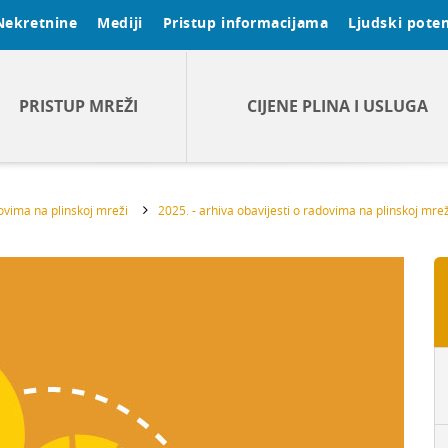
Nekretnine
Mediji
Pristup informacijama
Ljudski poten
PRISTUP MREŽI
CIJENE PLINA I USLUGA
dovima na plinskoj mreži
2025. - arhiva obavijesti o radovima na plinskoj mrež