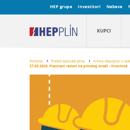
HEP grupa
Investitori
Nabava
KUPCI
Početna
Prekid isporuke plina
Arhiva obavijesti o ra
27.03.2025. Planirani radovi na plinskoj mreži - Virovitica