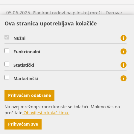
05.06.2025. Planirani radovi na plinskoj mreži - Daruvar
Ova stranica upotrebljava kolačiće
05.06.2025. Planirani radovi na plinskoj mreži - Virovitica
Nužni
05.06.2025. Planirani radovi na plinskoj mreži - Virovitica
Funkcionalni
05.06.2025. Planirani radovi na plinskoj mreži - Virovitica
Statistički
Marketinški
05.06.2025. Neplanirani radovi na plinskoj mreži -
Virovitica
Prihvaćam odabrane
05.06.2025. Neplanirani radovi na plinskoj mreži -
Na ovoj mrežnoj stranci koriste se kolačići. Molimo Vas da
Ordanja
pročitate
Obavijest o kolačićima.
Prihvaćam sve
06.06.2025. Planirani radovi na plinskoj mreži - Osijek