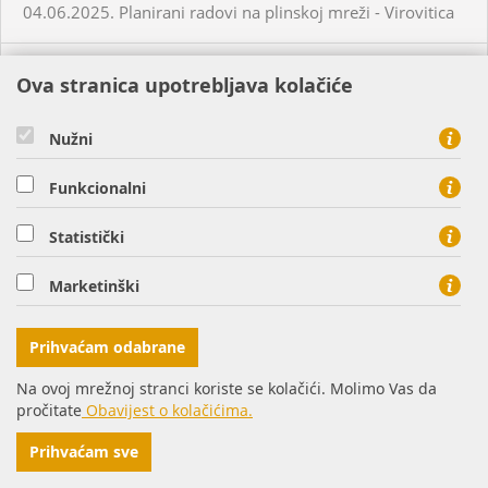
04.06.2025. Planirani radovi na plinskoj mreži - Virovitica
04.06.2025. Neplanirani radovi na plinskoj mreži -
Ova stranica upotrebljava kolačiće
Habjanovci
Nužni
05.06.2025. Planirani radovi na plinskoj mreži - Daruvar
Funkcionalni
05.06.2025. Planirani radovi na plinskoj mreži - Virovitica
Statistički
05.06.2025. Planirani radovi na plinskoj mreži - Virovitica
Marketinški
05.06.2025. Planirani radovi na plinskoj mreži - Virovitica
Prihvaćam odabrane
Na ovoj mrežnoj stranci koriste se kolačići. Molimo Vas da
05.06.2025. Neplanirani radovi na plinskoj mreži -
pročitate
Obavijest o kolačićima.
Virovitica
Prihvaćam sve
05.06.2025. Neplanirani radovi na plinskoj mreži -