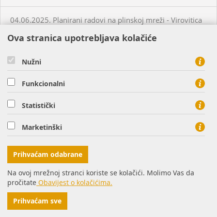
04.06.2025. Planirani radovi na plinskoj mreži - Virovitica
Ova stranica upotrebljava kolačiće
04.06.2025. Neplanirani radovi na plinskoj mreži -
Habjanovci
Nužni
Funkcionalni
05.06.2025. Planirani radovi na plinskoj mreži - Daruvar
Statistički
05.06.2025. Planirani radovi na plinskoj mreži - Virovitica
Marketinški
05.06.2025. Planirani radovi na plinskoj mreži - Virovitica
Prihvaćam odabrane
05.06.2025. Planirani radovi na plinskoj mreži - Virovitica
Na ovoj mrežnoj stranci koriste se kolačići. Molimo Vas da
pročitate
Obavijest o kolačićima.
05.06.2025. Neplanirani radovi na plinskoj mreži -
Prihvaćam sve
Virovitica