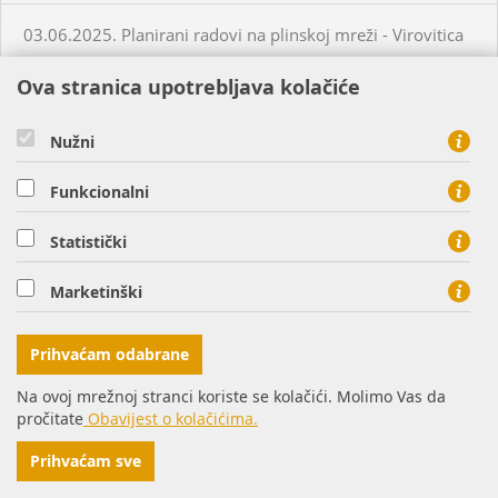
03.06.2025. Planirani radovi na plinskoj mreži - Virovitica
Ova stranica upotrebljava kolačiće
03.06.2025. Neplanirani radovi na plinskoj mreži - Čepin
Nužni
04.06.2025. Planirani radovi na plinskoj mreži - Virovitica
Funkcionalni
04.06.2025. Neplanirani radovi na plinskoj mreži -
Statistički
Habjanovci
Marketinški
05.06.2025. Planirani radovi na plinskoj mreži - Daruvar
Prihvaćam odabrane
05.06.2025. Planirani radovi na plinskoj mreži - Virovitica
Na ovoj mrežnoj stranci koriste se kolačići. Molimo Vas da
pročitate
Obavijest o kolačićima.
05.06.2025. Planirani radovi na plinskoj mreži - Virovitica
Prihvaćam sve
05.06.2025. Planirani radovi na plinskoj mreži - Virovitica