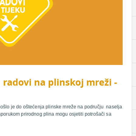
 radovi na plinskoj mreži -
došlo je do oštećenja plinske mreže na području naselja
sporukom prirodnog plina mogu osjetiti potrošači sa