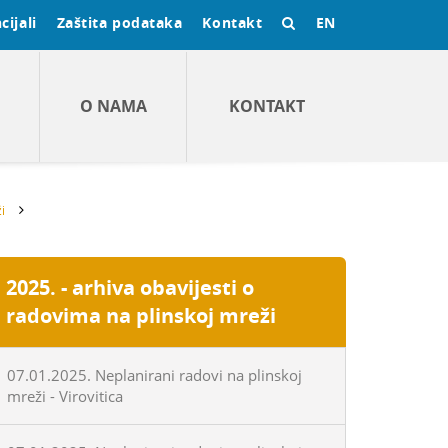
cijali
Zaštita podataka
Kontakt
EN
O NAMA
KONTAKT
i
2025. - arhiva obavijesti o
radovima na plinskoj mreži
07.01.2025. Neplanirani radovi na plinskoj
mreži - Virovitica