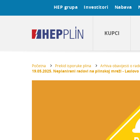
HEP grupa
Investitori
Nabava
KUPCI
Početna
Prekid isporuke plina
Arhiva obavijesti o ra
19.05.2025. Neplanirani radovi na plinskoj mreži - Laslovo