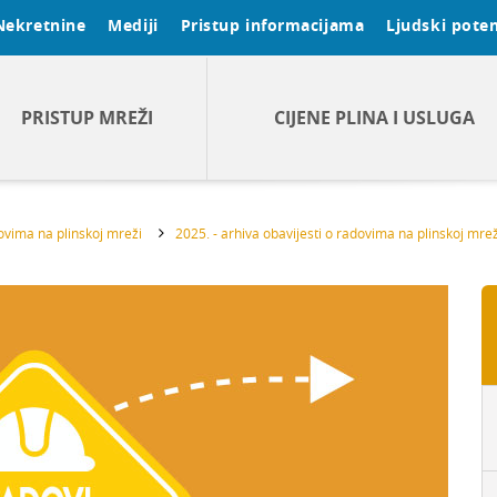
Nekretnine
Mediji
Pristup informacijama
Ljudski poten
PRISTUP MREŽI
CIJENE PLINA I USLUGA
dovima na plinskoj mreži
2025. - arhiva obavijesti o radovima na plinskoj mrež