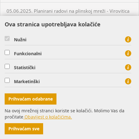
05.06.2025. Planirani radovi na plinskoj mreži - Virovitica
Ova stranica upotrebljava kolačiće
05.06.2025. Planirani radovi na plinskoj mreži - Virovitica
Nužni
05.06.2025. Planirani radovi na plinskoj mreži - Virovitica
Funkcionalni
05.06.2025. Neplanirani radovi na plinskoj mreži -
Statistički
Virovitica
Marketinški
05.06.2025. Neplanirani radovi na plinskoj mreži -
Ordanja
Prihvaćam odabrane
06.06.2025. Planirani radovi na plinskoj mreži - Osijek
Na ovoj mrežnoj stranci koriste se kolačići. Molimo Vas da
pročitate
Obavijest o kolačićima.
06.06.2025. Planirani radovi na plinskoj mreži - Virovitica
Prihvaćam sve