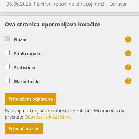
05.06.2025. Planirani radovi na plinskoj mreži - Daruvar
05.06.2025. Planirani radovi na plinskoj mreži - Virovitica
Ova stranica upotrebljava kolačiće
05.06.2025. Planirani radovi na plinskoj mreži - Virovitica
Nužni
Funkcionalni
05.06.2025. Planirani radovi na plinskoj mreži - Virovitica
Statistički
05.06.2025. Neplanirani radovi na plinskoj mreži -
Virovitica
Marketinški
05.06.2025. Neplanirani radovi na plinskoj mreži -
Prihvaćam odabrane
Ordanja
Na ovoj mrežnoj stranci koriste se kolačići. Molimo Vas da
pročitate
Obavijest o kolačićima.
06.06.2025. Planirani radovi na plinskoj mreži - Osijek
Prihvaćam sve
06.06.2025. Planirani radovi na plinskoj mreži - Virovitica