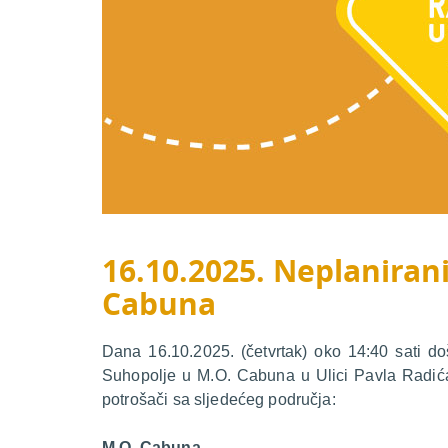
16.10.2025. Neplanirani
Cabuna
Dana 16.10.2025. (četvrtak) oko 14:40 sati d
Suhopolje u M.O. Cabuna u Ulici Pavla Radića
potrošači sa sljedećeg područja:
M.O. Cabuna