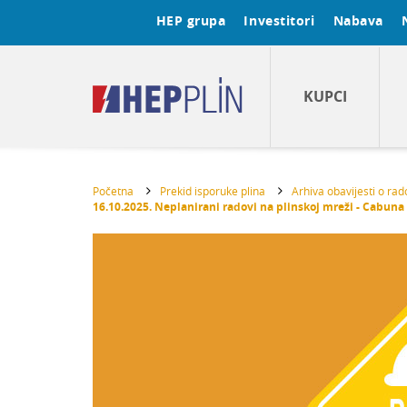
HEP grupa
Investitori
Nabava
KUPCI
Početna
Prekid isporuke plina
Arhiva obavijesti o ra
16.10.2025. Neplanirani radovi na plinskoj mreži - Cabuna