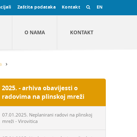
cijali
Zaštita podataka
Kontakt
EN
O NAMA
KONTAKT
i
2025. - arhiva obavijesti o
radovima na plinskoj mreži
07.01.2025. Neplanirani radovi na plinskoj
mreži - Virovitica