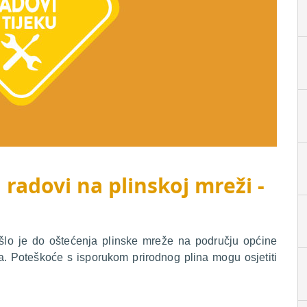
 radovi na plinskoj mreži -
ošlo je do oštećenja plinske mreže na području općine
. Poteškoće s isporukom prirodnog plina mogu osjetiti