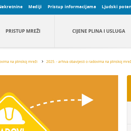
Nekretnine
Mediji
Pristup informacijama
Ljudski poten
PRISTUP MREŽI
CIJENE PLINA I USLUGA
dovima na plinskoj mreži
2025. - arhiva obavijesti o radovima na plinskoj mrež