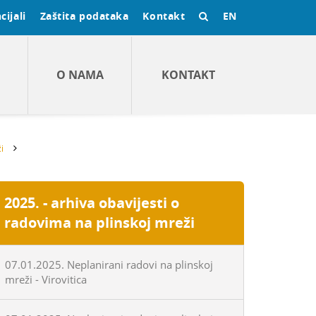
cijali
Zaštita podataka
Kontakt
EN
O NAMA
KONTAKT
i
2025. - arhiva obavijesti o
radovima na plinskoj mreži
07.01.2025. Neplanirani radovi na plinskoj
mreži - Virovitica