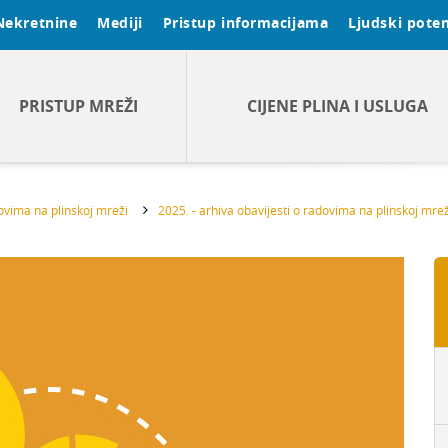
Nekretnine
Mediji
Pristup informacijama
Ljudski poten
PRISTUP MREŽI
CIJENE PLINA I USLUGA
dovima na plinskoj mreži
2025. - arhiva obavijesti o radovima na plinskoj mrež