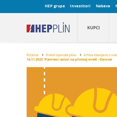
HEP grupa
Investitori
Nabava
KUPCI
Početna
Prekid isporuke plina
Arhiva obavijesti o ra
14.11.2025. Planirani radovi na plinskoj mreži - Daruvar