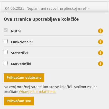
04.06.2025. Neplanirani radovi na plinskoj mreži -
Habjanovci
Ova stranica upotrebljava kolačiće
05.06.2025. Planirani radovi na plinskoj mreži - Daruvar
Nužni
05.06.2025. Planirani radovi na plinskoj mreži - Virovitica
Funkcionalni
Statistički
05.06.2025. Planirani radovi na plinskoj mreži - Virovitica
Marketinški
05.06.2025. Planirani radovi na plinskoj mreži - Virovitica
Prihvaćam odabrane
05.06.2025. Neplanirani radovi na plinskoj mreži -
Virovitica
Na ovoj mrežnoj stranci koriste se kolačići. Molimo Vas da
pročitate
Obavijest o kolačićima.
05.06.2025. Neplanirani radovi na plinskoj mreži -
Prihvaćam sve
Ordanja