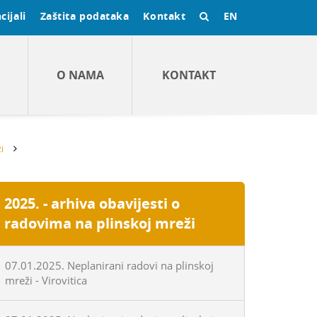
cijali
Zaštita podataka
Kontakt
EN
O NAMA
KONTAKT
i
2025. - arhiva obavijesti o
radovima na plinskoj mreži
07.01.2025. Neplanirani radovi na plinskoj
mreži - Virovitica