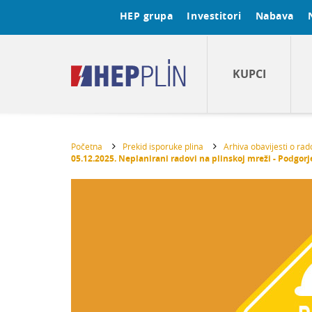
HEP grupa
Investitori
Nabava
KUPCI
Početna
Prekid isporuke plina
Arhiva obavijesti o ra
05.12.2025. Neplanirani radovi na plinskoj mreži - Podgorj