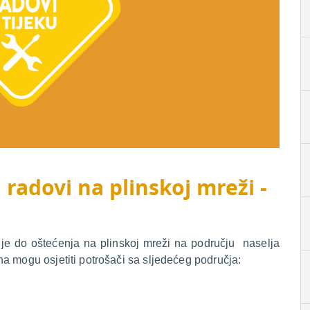
 radovi na plinskoj mreži -
 je do oštećenja na plinskoj mreži na području naselja
a mogu osjetiti potrošači sa sljedećeg područja: