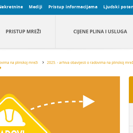
Nekretnine
Mediji
Pristup informacijama
Ljudski poten
PRISTUP MREŽI
CIJENE PLINA I USLUGA
dovima na plinskoj mreži
2025. - arhiva obavijesti o radovima na plinskoj mrež
e