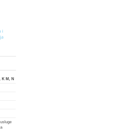
 i
ja
 K M, N
 usluge
ka