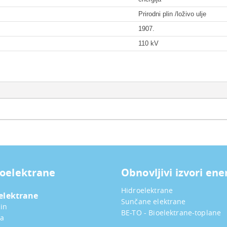
Prirodni plin /loživo ulje
1907.
110 kV
oelektrane
Obnovljivi izvori ene
Hidroelektrane
elektrane
Sunčane elektrane
in
BE-TO - Bioelektrane-toplane
ka