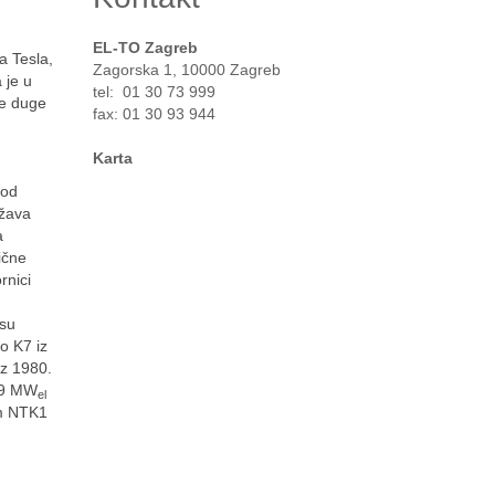
EL-TO Zagreb
a Tesla,
Zagorska 1, 10000 Zagreb
 je u
tel: 01 30 73 999
je duge
fax: 01 30 93 944
Karta
 od
ežava
a
ične
rnici
 su
o K7 iz
iz 1980.
3.9 MW
el
om NTK1