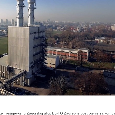
e Trešnjevke, u Zagorskoj ulici. EL-TO Zagreb je postrojenje za kombi