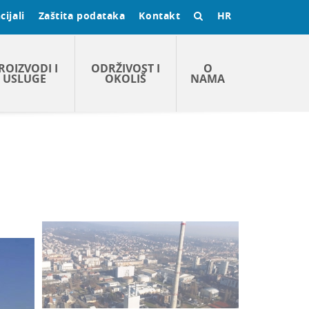
ijali
Zaštita podataka
Kontakt
HR
ROIZVODI I
ODRŽIVOST I
O
USLUGE
OKOLIŠ
NAMA