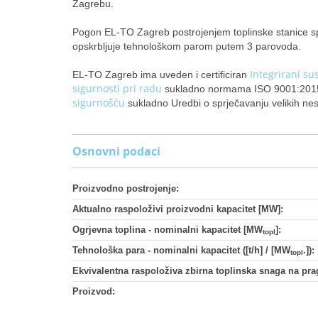
Zagrebu.
Pogon EL-TO Zagreb postrojenjem toplinske stanice spo
opskrbljuje tehnološkom parom putem 3 parovoda.
Integrirani su
EL-TO Zagreb ima uveden i certificiran
sigurnosti pri radu
sukladno normama ISO 9001:2015
sigurnošću
sukladno Uredbi o sprječavanju velikih nes
Osnovni podaci
Proizvodno postrojenje:
Aktualno raspoloživi proizvodni kapacitet [MW]:
Ogrjevna toplina - nominalni kapacitet [MW
]:
topl
Tehnološka para - nominalni kapacitet ([t/h] / [MW
.]):
topl
Ekvivalentna raspoloživa zbirna toplinska snaga na prag
Proizvod: