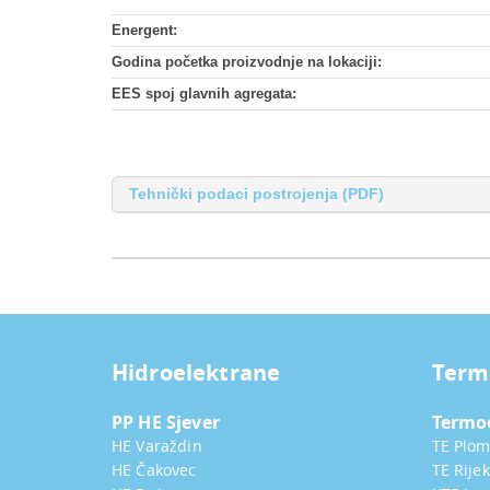
Energent:
Godina početka proizvodnje na lokaciji:
EES spoj glavnih agregata:
Tehnički podaci postrojenja (PDF)
Hidroelektrane
Term
PP HE Sjever
Termo
HE Varaždin
TE Plom
HE Čakovec
TE Rije