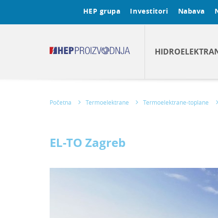
HEP grupa
Investitori
Nabava
HIDROELEKTRA
Početna
Termoelektrane
Termoelektrane-toplane
EL-TO Zagreb