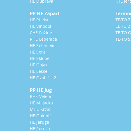
HE Dubrava
KTE Jer
PP HE Zapad
Termo
HE Rijeka
TE-TO 
HE Vinodol
EL-TO Z
CHE Fužine
TE-TO O
RHE Lepenica
TE-TO S
HE Zeleni vir
HE Senj
HE Sklope
HE Gojak
HE Lešće
HE Ozalj 1 i 2
PP HE Jug
RHE Velebit
HE Miljacka
MHE Krčić
HE Golubić
HE Jaruga
HE Peruća