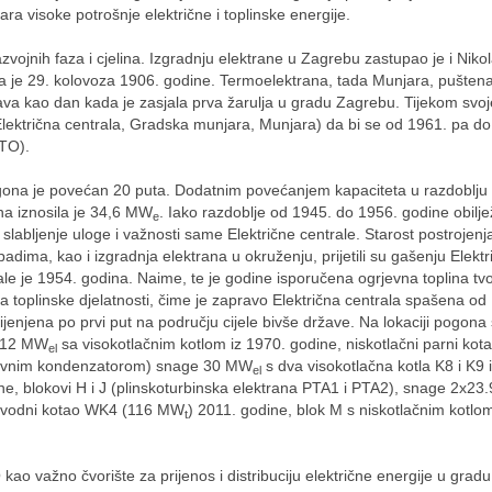
tara visoke potrošnje električne i toplinske energije.
ojnih faza i cjelina. Izgradnju elektrane u Zagrebu zastupao je i Nikol
a je 29. kolovoza 1906. godine. Termoelektrana, tada Munjara, puštena
ava kao dan kada je zasjala prva žarulja u gradu Zagrebu. Tijekom svo
(Električna centrala, Gradska munjara, Munjara) da bi se od 1961. pa do
-TO).
gona je povećan 20 puta. Dodatnim povećanjem kapaciteta u razdoblju
a iznosila je 34,6 MW
. Iako razdoblje od 1945. do 1956. godine obilj
e
slabljenje uloge i važnosti same Električne centrale. Starost postrojenj
adima, kao i izgradnja elektrana u okruženju, prijetili su gašenju Elektr
rale je 1954. godina. Naime, te je godine isporučena ogrjevna toplina tvo
 toplinske djelatnosti, čime je zapravo Električna centrala spašena od
jenjena po prvi put na području cijele bivše države. Na lokaciji pogona
e 12 MW
sa visokotlačnim kotlom iz 1970. godine, niskotlačni parni kota
el
grjevnim kondenzatorom) snage 30 MW
s dva visokotlačna kotla K8 i K9 
el
ine, blokovi H i J (plinskoturbinska elektrana PTA1 i PTA2), snage 2x2
elevodni kotao WK4 (116 MW
) 2011. godine, blok M s niskotlačnim kotl
t
o važno čvorište za prijenos i distribuciju električne energije u gradu