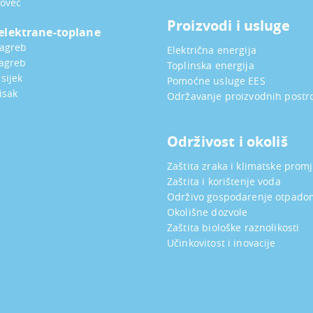
tovec
Proizvodi i usluge
elektrane-toplane
Zagreb
Električna energija
agreb
Toplinska energija
sijek
Pomoćne usluge EES
isak
Održavanje proizvodnih postr
Održivost i okoliš
Zaštita zraka i klimatske prom
Zaštita i korištenje voda
Održivo gospodarenje otpado
Okolišne dozvole
Zaštita biološke raznolikosti
Učinkovitost i inovacije