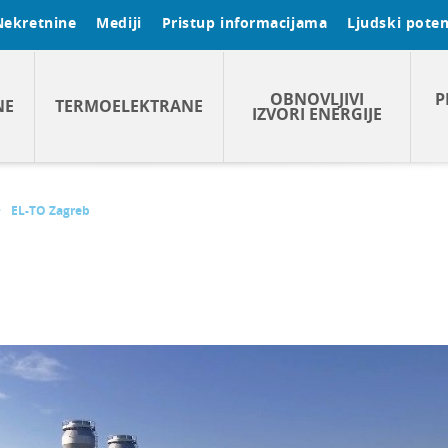
Nekretnine
Mediji
Pristup informacijama
Ljudski potenc
OBNOVLJIVI
P
NE
TERMOELEKTRANE
IZVORI ENERGIJE
EL-TO Zagreb