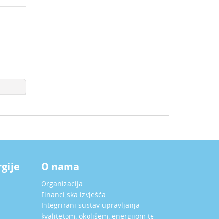
rgije
O nama
Organizacija
Financijska izvješća
Integrirani sustav upravljanja
kvalitetom, okolišem, energijom te