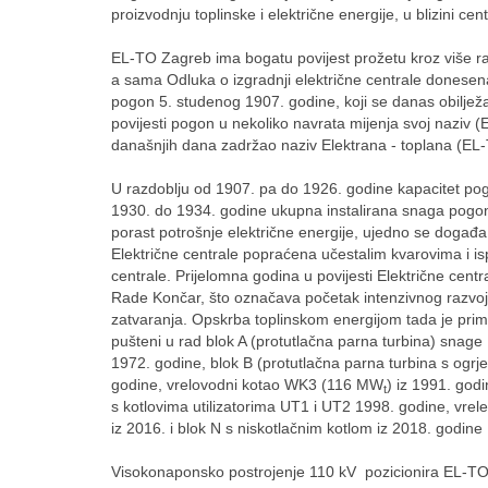
proizvodnju toplinske i električne energije, u blizini cen
EL-TO Zagreb ima bogatu povijest prožetu kroz više razv
a sama Odluka o izgradnji električne centrale donesen
pogon 5. studenog 1907. godine, koji se danas obiljež
povijesti pogon u nekoliko navrata mijenja svoj naziv 
današnjih dana zadržao naziv Elektrana - toplana (EL
U razdoblju od 1907. pa do 1926. godine kapacitet po
1930. do 1934. godine ukupna instalirana snaga pogon
porast potrošnje električne energije, ujedno se događa 
Električne centrale popraćena učestalim kvarovima i isp
centrale. Prijelomna godina u povijesti Električne cent
Rade Končar, što označava početak intenzivnog razvoja
zatvaranja. Opskrba toplinskom energijom tada je primi
pušteni u rad blok A (protutlačna parna turbina) snag
1972. godine, blok B (protutlačna parna turbina s o
godine, vrelovodni kotao WK3 (116 MW
) iz 1991. god
t
s kotlovima utilizatorima UT1 i UT2 1998. godine, vr
iz 2016. i blok N s niskotlačnim kotlom iz 2018. godine
Visokonaponsko postrojenje 110 kV pozicionira EL-TO ka