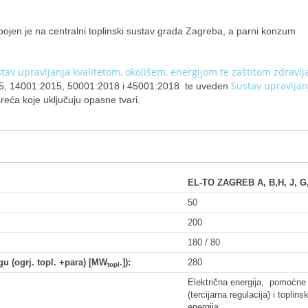
jen je na centralni toplinski sustav grada Zagreba, a parni konzum
stav upravljanja kvalitetom, okolišem, energijom te zaštitom zdravlja
Sustav upravljan
, 14001:2015, 50001:2018 i 45001:2018 te uveden
reća koje uključuju opasne tvari.
EL-TO ZAGREB A, B,H, J, G,
50
200
180 / 80
u (ogrj. topl. +para) [MW
.]):
280
topl
Električna energija, pomoćne
(tercijarna regulacija) i toplins
energija