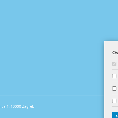
Ov
lica 1, 10000 Zagreb
P