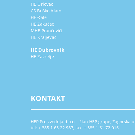
HE Orlovac
CS Buško blato
HE Đale
HE Zakučac
MHE Prančevići
HE Kraljevac
HE Dubrovnik
HE Zavrelje
KONTAKT
HEP Proizvodnja d.o.o. - član HEP grupe, Zagorska u
tel: + 385 1 63 22 987, fax: + 385 1 61 72 016