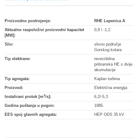
Proizvodno postrojenje:
RHE Lepenica A
Aktualno raspoloživi proizvodni kapacitet
0,8 \ -1,2
[MW]:
Sliv:
slivno područje
Gorskog kotara
Tip elektrane:
reverzibilna
pribranska HE s dvije
akumulacije
Tip agregata:
Kaplan turbina
Proizvod:
Električna energija
3
Instalirani protok [m
/s]:
6,2/-5,3
Godina puštanja u pogon:
1985.
EES spoj glavnih agregata:
HEP ODS 35 kV