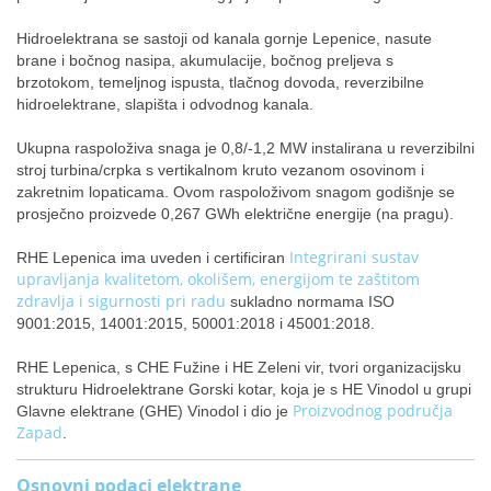
Hidroelektrana se sastoji od kanala gornje Lepenice, nasute
brane i bočnog nasipa, akumulacije, bočnog preljeva s
brzotokom, temeljnog ispusta, tlačnog dovoda, reverzibilne
hidroelektrane, slapišta i odvodnog kanala.
Ukupna raspoloživa snaga je 0,8/-1,2 MW instalirana u reverzibilni
stroj turbina/crpka s vertikalnom kruto vezanom osovinom i
zakretnim lopaticama. Ovom raspoloživom snagom godišnje se
prosječno proizvede 0,267 GWh električne energije (na pragu).
Integrirani sustav
RHE Lepenica ima uveden i certificiran
upravljanja kvalitetom, okolišem, energijom te zaštitom
zdravlja i sigurnosti pri radu
sukladno normama ISO
9001:2015, 14001:2015, 50001:2018 i 45001:2018.
RHE Lepenica, s CHE Fužine i HE Zeleni vir, tvori organizacijsku
strukturu Hidroelektrane Gorski kotar, koja je s HE Vinodol u grupi
Proizvodnog područja
Glavne elektrane (GHE) Vinodol i dio je
Zapad
.
Osnovni podaci elektrane