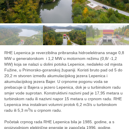
RHE Lepenica je reverzibilna pribranska hidroelektrana snage 0,8
MW u generatorskom i 1,2 MW u motornom režimu (0,8/ -1,2
MW) koja se nalazi u dolini potoka Lepenice, nedaleko od mjesta
Fužine, u Primorsko-goranskoj županiji. Koristi bruto pad od 5 do
20,2 m stvoren između akumulacijskog jezera Lepenica i
akumulacijskog jezera Bajer. U crpnome pogonu voda se
prebacuje iz Bajera u jezero Lepenica, dok je u turbinskom radu
smjer vode suprotan.
Konstruktivni nazivni pad je 17,95 metara u
turbinskom radu ili nazivni napor 15 metara u crpnom radu.
RHE
Lepenica ima instalirani volumni protok 6,2 m3/s u turbinskom
3
radu ili 5,3 m
/s u crpnom radu.
Početak crpnog rada RHE Lepenica bila je 1985. godine, a s
proizvodnjom električne energije je započela 1996. godine.