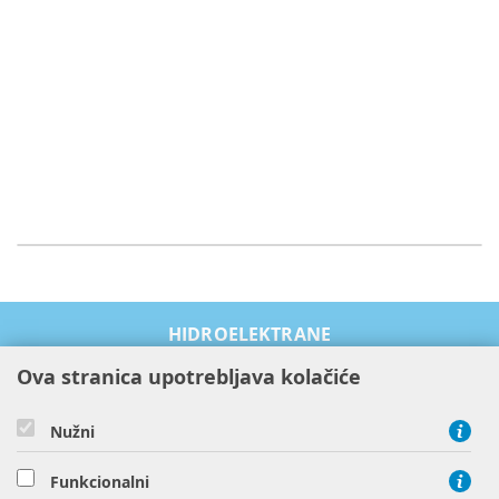
HIDROELEKTRANE
TERMOELEKTRANE
Ova stranica upotrebljava kolačiće
OBNOVLJIVI IZVORI ENERGIJE
PROIZVODI I USLUGE
Nužni
ODRŽIVOST I OKOLIŠ
Funkcionalni
O NAMA