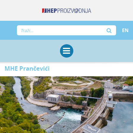
EN
MHE Prančevići