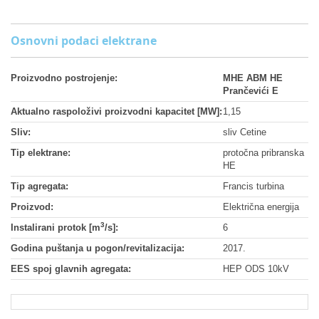
Osnovni podaci elektrane
Proizvodno postrojenje:
MHE ABM HE
Prančevići E
Aktualno raspoloživi proizvodni kapacitet [MW]:
1,15
Sliv:
sliv Cetine
Tip elektrane:
protočna pribranska
HE
Tip agregata:
Francis turbina
Proizvod:
Električna energija
3
Instalirani protok [m
/s]:
6
Godina puštanja u pogon/revitalizacija:
2017.
EES spoj glavnih agregata:
HEP ODS 10kV