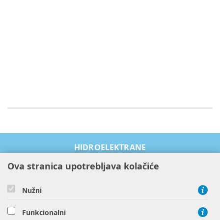
HIDROELEKTRANE
TERMOELEKTRANE
Ova stranica upotrebljava kolačiće
OBNOVLJIVI IZVORI ENERGIJE
PROIZVODI I USLUGE
Nužni
ODRŽIVOST I OKOLIŠ
Funkcionalni
O NAMA