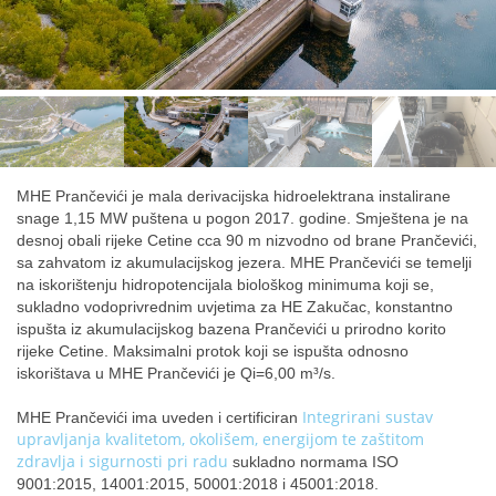
MHE Prančevići je mala derivacijska hidroelektrana instalirane
snage 1,15 MW puštena u pogon 2017. godine. Smještena je na
desnoj obali rijeke Cetine cca 90 m nizvodno od brane Prančevići,
sa zahvatom iz akumulacijskog jezera. MHE Prančevići se temelji
na iskorištenju hidropotencijala biološkog minimuma koji se,
sukladno vodoprivrednim uvjetima za HE Zakučac, konstantno
ispušta iz akumulacijskog bazena Prančevići u prirodno korito
rijeke Cetine. Maksimalni protok koji se ispušta odnosno
iskorištava u MHE Prančevići je Qi=6,00 m³/s.
Integrirani sustav
MHE Prančevići ima uveden i certificiran
upravljanja kvalitetom, okolišem, energijom te zaštitom
zdravlja i sigurnosti pri radu
sukladno normama ISO
9001:2015, 14001:2015, 50001:2018 i 45001:2018.