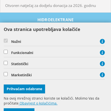
Otvoren natječaj za dodjelu donacija za 2026. godinu
HIDROELEKTRANE
TERMOELEKTRANE
Ova stranica upotrebljava kolačiće
OBNOVLJIVI IZVORI ENERGIJE
PROIZVODI I USLUGE
Nužni
ODRŽIVOST I OKOLIŠ
Funkcionalni
O NAMA
HEP Proizvodnja d.o.o. - član HEP grupe, Zagorska ulica 1,
Statistički
10000 Zagreb
tel: + 385 1 63 22 987, fax: + 385 1 61 72 016
Marketinški
Prihvaćam odabrane
Na ovoj mrežnoj stranci koriste se kolačići. Molimo Vas da
pročitate
Obavijest o kolačićima.
© Copyright 2016 HEP d.d.