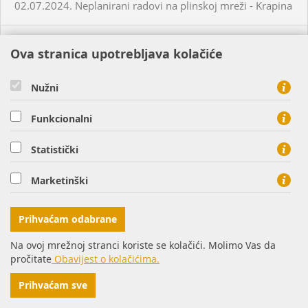
02.07.2024. Neplanirani radovi na plinskoj mreži - Krapina
05.07.2024. Planirani radovi na plinskoj mreži - Slatina
Ova stranica upotrebljava kolačiće
03.07.2024. Planirani radovi na plinskoj mreži - Višnjevac
Nužni
Funkcionalni
03.07.2024. Planirani radovi na plinskoj mreži - Virovitica
Statistički
03.07.2024. Planirani radovi na plinskoj mreži - Virovitica
Marketinški
03.07.2024. Planirani radovi na plinskoj mreži - Pakrac
Prihvaćam odabrane
03.07.2024. - 04.07.2024. - Planirani radovi na plinskoj
Na ovoj mrežnoj stranci koriste se kolačići. Molimo Vas da
mreži - Sirač
pročitate
Obavijest o kolačićima.
Prihvaćam sve
03.07.2024. Neplanirani radovi na plinskoj mreži - Lozan