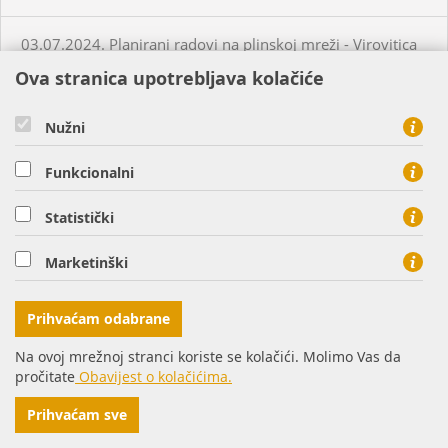
03.07.2024. Planirani radovi na plinskoj mreži - Virovitica
Ova stranica upotrebljava kolačiće
03.07.2024. Planirani radovi na plinskoj mreži - Virovitica
Nužni
03.07.2024. Planirani radovi na plinskoj mreži - Pakrac
Funkcionalni
03.07.2024. - 04.07.2024. - Planirani radovi na plinskoj
Statistički
mreži - Sirač
Marketinški
03.07.2024. Neplanirani radovi na plinskoj mreži - Lozan
Prihvaćam odabrane
04.07.2024. Planirani radovi na plinskoj mreži - Osijek
Na ovoj mrežnoj stranci koriste se kolačići. Molimo Vas da
pročitate
Obavijest o kolačićima.
04.07.2024. Neplanirani radovi na plinskoj mreži -
Prihvaćam sve
Prekopakra