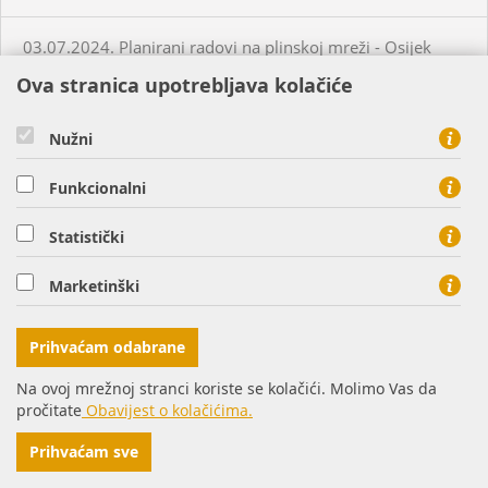
03.07.2024. Planirani radovi na plinskoj mreži - Osijek
Ova stranica upotrebljava kolačiće
03.07.2024. Planirani radovi na plinskoj mreži - Požega
Nužni
02.07.2024. Neplanirani radovi na plinskoj mreži - Krapina
Funkcionalni
05.07.2024. Planirani radovi na plinskoj mreži - Slatina
Statistički
Marketinški
03.07.2024. Planirani radovi na plinskoj mreži - Višnjevac
Prihvaćam odabrane
03.07.2024. Planirani radovi na plinskoj mreži - Virovitica
Na ovoj mrežnoj stranci koriste se kolačići. Molimo Vas da
pročitate
Obavijest o kolačićima.
03.07.2024. Planirani radovi na plinskoj mreži - Virovitica
Prihvaćam sve
03.07.2024. Planirani radovi na plinskoj mreži - Pakrac