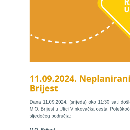
11.09.2024. Neplanirani
Brijest
Dana 11.09.2024. (srijeda) oko 11:30 sati doš
M.O. Brijest u Ulici Vinkovačka cesta. Poteškoć
sljedećeg područja:
M.O. Brijest