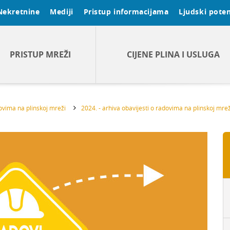
Nekretnine
Mediji
Pristup informacijama
Ljudski poten
PRISTUP MREŽI
CIJENE PLINA I USLUGA
dovima na plinskoj mreži
2024. - arhiva obavijesti o radovima na plinskoj mrež