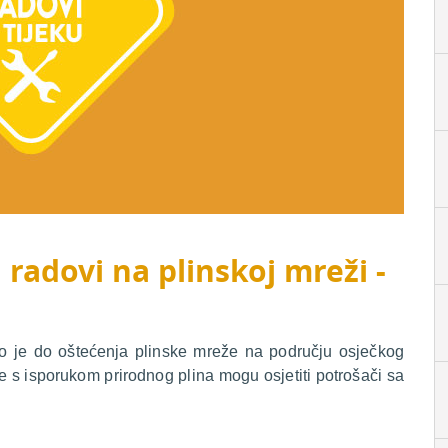
 radovi na plinskoj mreži -
lo je do oštećenja plinske mreže na području osječkog
e s isporukom prirodnog plina mogu osjetiti potrošači sa