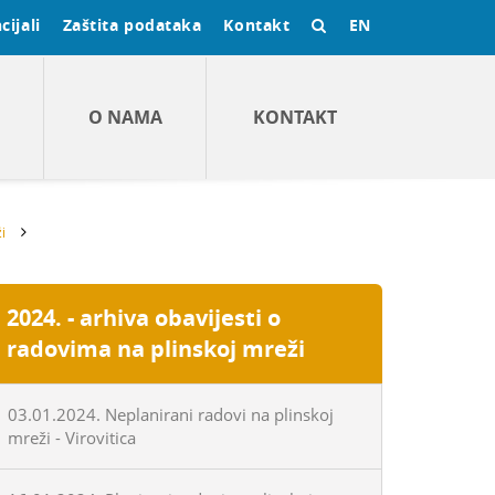
cijali
Zaštita podataka
Kontakt
EN
O NAMA
KONTAKT
i
2024. - arhiva obavijesti o
radovima na plinskoj mreži
03.01.2024. Neplanirani radovi na plinskoj
mreži - Virovitica