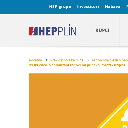
HEP grupa
Investitori
Nabava
KUPCI
Početna
Prekid isporuke plina
Arhiva obavijesti o ra
11.09.2024. Neplanirani radovi na plinskoj mreži - Brijest