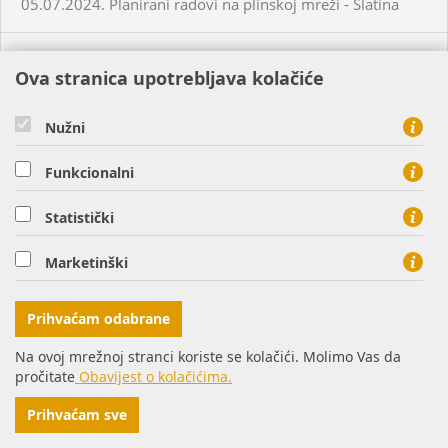
05.07.2024. Planirani radovi na plinskoj mreži - Slatina
03.07.2024. Planirani radovi na plinskoj mreži - Višnjevac
Ova stranica upotrebljava kolačiće
03.07.2024. Planirani radovi na plinskoj mreži - Virovitica
Nužni
03.07.2024. Planirani radovi na plinskoj mreži - Virovitica
Funkcionalni
Statistički
03.07.2024. Planirani radovi na plinskoj mreži - Pakrac
Marketinški
03.07.2024. - 04.07.2024. - Planirani radovi na plinskoj
mreži - Sirač
Prihvaćam odabrane
Na ovoj mrežnoj stranci koriste se kolačići. Molimo Vas da
03.07.2024. Neplanirani radovi na plinskoj mreži - Lozan
pročitate
Obavijest o kolačićima.
Prihvaćam sve
04.07.2024. Planirani radovi na plinskoj mreži - Osijek