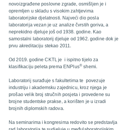
novoizgrađene poslovne zgrade, osmišljen je i
opremljen u skladu s visokim zahtjevima
laboratorijske djelatnosti. Najveći dio posla
laboratorija vezan je uz analize čvrstih goriva, a
neprekidno djeluje još od 1938. godine. Kao
samostalni laboratorij djeluje od 1962. godine dok je
prvu akreditaciju stekao 2011.
Od 2019. godine CKTL je i ispitno tijelo za
®
klasifikaciju peleta prema ENPlus
shemi.
Laboratorij surađuje s fakultetima te povezuje
industriju i akademsku zajednicu, kroz njega je
prošao velik broj stručnih posjeta i provedene su
brojne studentske prakse, a korišten je u izradi
brojnih diplomskih radova.
Na seminarima i kongresima redovito se predstavlja
rad laboratorija te sudjeluje u međulaboratorijskim