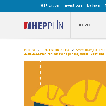
HEP grupa
Investitori
Nabava
KUPCI
Početna
Prekid isporuke plina
Arhiva obavijesti o ra
29.03.2022. Planirani radovi na plinskoj mreži - Virovitica