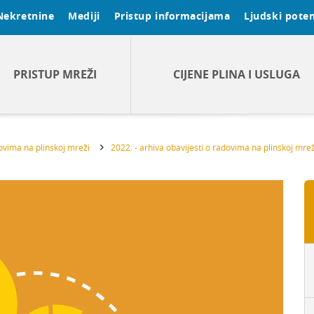
Nekretnine
Mediji
Pristup informacijama
Ljudski poten
PRISTUP MREŽI
CIJENE PLINA I USLUGA
dovima na plinskoj mreži
2022. - arhiva obavijesti o radovima na plinskoj mrež