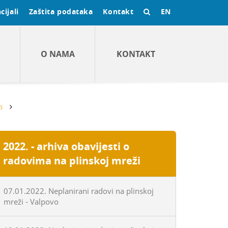
cijali
Zaštita podataka
Kontakt
EN
O NAMA
KONTAKT
i
2022. - arhiva obavijesti o
radovima na plinskoj mreži
07.01.2022. Neplanirani radovi na plinskoj
mreži - Valpovo