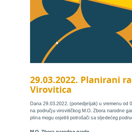
29.03.2022. Planirani ra
Virovitica
Dana 29.03.2022. (ponedjeljak) u vremenu od 08:
na području virovitičkog M.O. Zbora narodne gar
plina mogu osjetiti potrošači sa sljedećeg podru
M.O. Zbora narodne garde