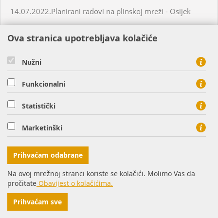
14.07.2022.Planirani radovi na plinskoj mreži - Osijek
Ova stranica upotrebljava kolačiće
15.07.2022. Planirani radovi na plinskoj mreži - Nemetin
Nužni
15.07.2022. Neplanirani radovi na plinskoj mreži -
Virovitica
Funkcionalni
19.07.2022.Planirani radovi na plinskoj mreži - Donji
Statistički
Miholjac
Marketinški
21.07.2022. Planirani radovi na plinskoj mreži - Petrijevci
Prihvaćam odabrane
18.07.2022. Planirani radovi na plinskoj mreži - Našice
Na ovoj mrežnoj stranci koriste se kolačići. Molimo Vas da
pročitate
Obavijest o kolačićima.
19.07.2022. Planirani radovi na plinskoj mreži - Virovitica
Prihvaćam sve