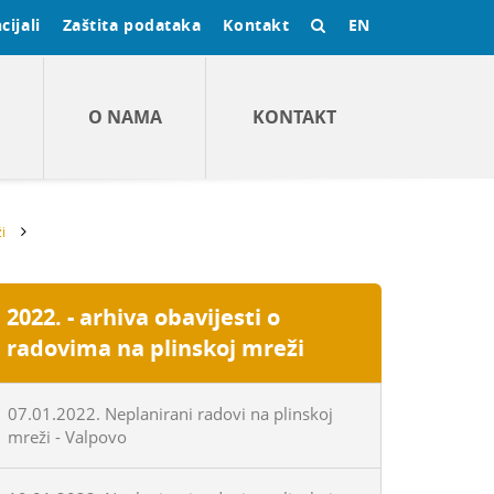
cijali
Zaštita podataka
Kontakt
EN
O NAMA
KONTAKT
i
2022. - arhiva obavijesti o
radovima na plinskoj mreži
07.01.2022. Neplanirani radovi na plinskoj
mreži - Valpovo