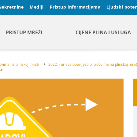
Nekretnine
Mediji
Pristup informacijama
Ljudski poten
PRISTUP MREŽI
CIJENE PLINA I USLUGA
dovima na plinskoj mreži
2022. - arhiva obavijesti o radovima na plinskoj mrež
ca