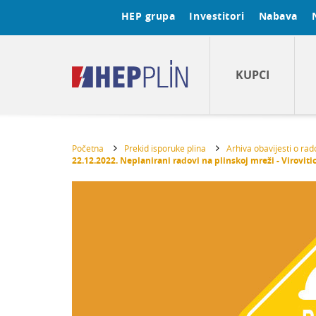
HEP grupa
Investitori
Nabava
KUPCI
Početna
Prekid isporuke plina
Arhiva obavijesti o ra
22.12.2022. Neplanirani radovi na plinskoj mreži - Viroviti